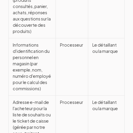
consultés, panier,
achats, réponses
aux questions sur la
découverte des
produits)
Informations
Processeur
Le détaillant
d'identification du
ou la marque
personnel en
magasin (par
exemple, nom,
numéro d'employé
pour le calcul des
commissions)
Adresse e-mail de
Processeur
Le détaillant
l'acheteur pour la
ou la marque
liste de souhaits ou
le ticket de caisse
(gérée par notre