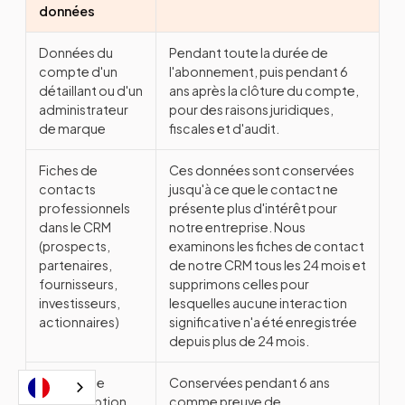
données
Données du
Pendant toute la durée de
compte d'un
l'abonnement, puis pendant 6
détaillant ou d'un
ans après la clôture du compte,
administrateur
pour des raisons juridiques,
de marque
fiscales et d'audit.
Fiches de
Ces données sont conservées
contacts
jusqu'à ce que le contact ne
professionnels
présente plus d'intérêt pour
dans le CRM
notre entreprise. Nous
(prospects,
examinons les fiches de contact
partenaires,
de notre CRM tous les 24 mois et
fournisseurs,
supprimons celles pour
investisseurs,
lesquelles aucune interaction
actionnaires)
significative n'a été enregistrée
depuis plus de 24 mois.
Fichiers de
Conservées pendant 6 ans
désinscription
comme preuve de