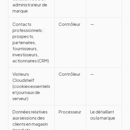
administrateur de
marque
Contacts
Contrôleur
—
professionnels :
prospects,
partenaires,
fournisseurs,
investisseurs,
actionnaires (CRM)
Visiteurs
Contrôleur
—
Cloudshelf
(cookies essentiels
et journaux de
serveur)
Données relatives
Processeur
Le détaillant
aux sessions des
ou la marque
clients en magasin
(produits